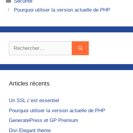
Catégories
Sécurité
l
t
Pourquoi utiliser la version actuelle de PHP
e
r
n
a
Rechercher :
t
i
v
e
:
Articles récents
Un SSL c’est essentiel
Pourquoi utiliser la version actuelle de PHP
GeneratePress et GP Premium
Divi Elegant theme