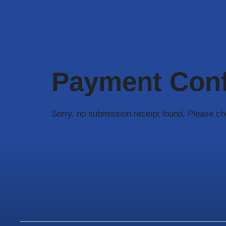
Aller
au
contenu
Payment Conf
Sorry, no submission receipt found, Please c